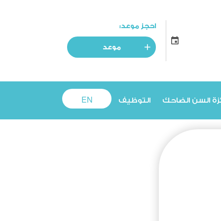
احجز موعد:
موعد
زة السن الضاحك
التوظيف
EN