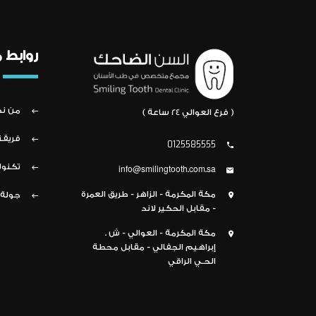
روابط 
من ن
( فرع العوالي 24 ساعة )
فريقن
0125585555
تكنول
info@smilingtooth.com.sa
مكة المكرمة - الزاهر - طريق العمرة
جولة 
- مقابل الحكير لاند
مكة المكرمة - العوالي - ش .
إبراهيم الجفالي - مقابل محطة
الحـي الراقي